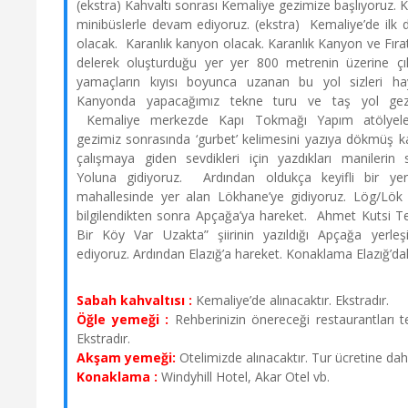
(ekstra) Kahvaltı sonrası Kemaliye gezimize başlıyoruz.
11 Ekim 2026 - 14 Ekim 2026
minibüslerle devam ediyoruz. (ekstra) Kemaliye’de ilk 
Yarım Pansiyon
olacak. Karanlık kanyon olacak. Karanlık Kanyon ve Fırat
SINIRLI KONTENJAN
delerek oluşturduğu yer yer 800 metrenin üzerine çı
16995 TL
yamaçların kıyısı boyunca uzanan bu yol sizleri ha
Kanyonda yapacağımız tekne turu ve taş yol gez
Satın Al
Kemaliye merkezde Kapı Tokmağı Yapım atölyeler
gezimiz sonrasında ‘gurbet’ kelimesini yazıya dökmüş ka
+7 Kişi
çalışmaya giden sevdikleri için yazdıkları manilerin 
Yoluna gidiyoruz. Ardından oldukça keyifli bir ye
18 Ekim 2026 - 21 Ekim 2026
mahallesinde yer alan Lökhane’ye gidiyoruz. Lög/Lök 
Yarım Pansiyon
bilgilendikten sonra Apçağa’ya hareket. Ahmet Kutsi Te
Bir Köy Var Uzakta” şiirinin yazıldığı Apçağa yerleş
SINIRLI KONTENJAN
ediyoruz. Ardından Elazığ’a hareket. Konaklama Elazığ’da
16995 TL
Satın Al
Sabah kahvaltısı :
Kemaliye’de alınacaktır. Ekstradır.
Öğle yemeği :
Rehberinizin önereceği restaurantları ter
+5 Kişi
Ekstradır.
Akşam yemeği:
Otelimizde alınacaktır. Tur ücretine dahi
Konaklama :
Windyhill Hotel, Akar Otel vb.