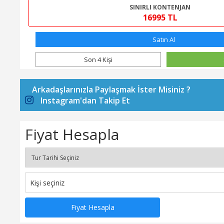
SINIRLI KONTENJAN
16995 TL
Satın Al
Son 4 Kişi
16 Ağustos 2026 - 19 Ağustos 2026
Arkadaşlarınızla Paylaşmak İster Misiniz ?
Yarım Pansiyon
Instagram'dan Takip Et
SINIRLI KONTENJAN
16995 TL
Fiyat Hesapla
Satın Al
+5 Kişi
23 Ağustos 2026 - 26 Ağustos 2026
Yarım Pansiyon
Fiyat Hesapla
SINIRLI KONTENJAN
16995 TL