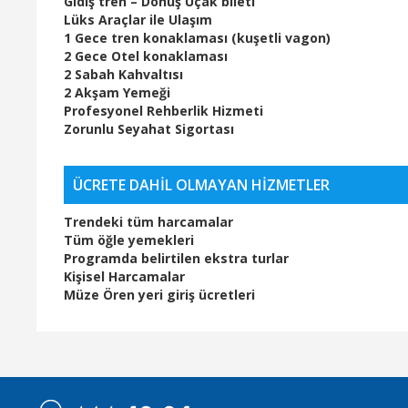
Gidiş tren – Dönüş Uçak bileti
Lüks Araçlar ile Ulaşım
1 Gece tren konaklaması (kuşetli vagon)
2 Gece Otel konaklaması
2 Sabah Kahvaltısı
2 Akşam Yemeği
Profesyonel Rehberlik Hizmeti
Zorunlu Seyahat Sigortası
ÜCRETE DAHİL OLMAYAN HİZMETLER
Trendeki tüm harcamalar
Tüm öğle yemekleri
Programda belirtilen ekstra turlar
Kişisel Harcamalar
Müze Ören yeri giriş ücretleri