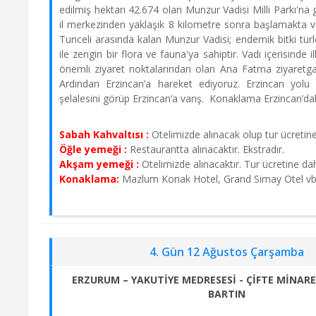
edilmiş hektarı 42.674 olan Munzur Vadisi Milli Parkı'na 
il merkezinden yaklaşık 8 kilometre sonra başlamakta ve
Tunceli arasında kalan Munzur Vadisi; endemik bitki türle
ile zengin bir flora ve fauna'ya sahiptir. Vadi içerisinde 
önemli ziyaret noktalarından olan Ana Fatma ziyaretg
Ardından Erzincan’a hareket ediyoruz. Erzincan yolu 
şelalesini görüp Erzincan’a varış. Konaklama Erzincan’da
Sabah Kahvaltısı :
Otelimizde alınacak olup tur ücretine 
Öğle yemeği :
Restaurantta alınacaktır. Ekstradır.
Akşam yemeği :
Otelimizde alınacaktır. Tur ücretine dahi
Konaklama:
Mazlum Konak Hotel, Grand Simay Otel v
4. Gün 12 Ağustos Çarşamba
ERZURUM – YAKUTİYE MEDRESESİ - ÇİFTE MİNARE
BARTIN