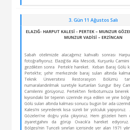
3. Gün 11 Ağustos Salı
ELAZIĞ- HARPUT KALESİ - PERTEK – MUNZUR GÖZEL
MUNZUR VADİSİ – ERZİNCAN
Sabah otelimizde alacağımız kahvaltı sonrası Harpu
fotoğraflıyoruz. Elazığ’da Ala Mescidi, Kurşunlu Camii
gezdikten sonra Pertek’e hareket. Keban Baraj Gölü k
Pertek’te; şehir merkezinde baraj suları altında kal
Teknik Üniversitesi Restorasyon Bölümü tara
numaralandırılmak suretiyle kurtarılan Sungur Bey Ca
Camilerini görüyoruz. Pertek’ten feribotumuza binerek
kıyısındaki bir tepenin üzerinde inşa edilen ve yine bö
Gölü suları altında kalması sonucu bugün bir ada üzerin
Kalesi’ni seyrederek kısa süreli bir yolculuk yapıyoruz
Gözeleri'ne doğru yola çıkıyoruz. Hem gözeleri he
ziyaretgahını da görüp Ovacık’a hareket ediyoru
Bölgesi’nin Tunceli sınırları içerisinde yer alan 1971 yılı