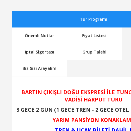
Satın Al
Tur Programı
Son 4 Kişi
Önemli Notlar
Fiyat Listesi
30 Ağustos 2026 - 02 Eylül 2026
Yarım Pansiyon
İptal Sigortası
Grup Talebi
SINIRLI KONTENJAN
16995 TL
Biz Sizi Arayalım
Satın Al
Son 4 Kişi
BARTIN ÇIKIŞLI DOĞU EKSPRESİ İLE TU
06 Eylül 2026 - 09 Eylül 2026
VADİSİ HARPUT TURU
Yarım Pansiyon
3 GECE 2 GÜN (1 GECE TREN - 2 GECE OTE
SINIRLI KONTENJAN
16995 TL
YARIM PANSİYON KONAKLA
TREN & UÇAK BİLETİ DAHİL 
Satın Al