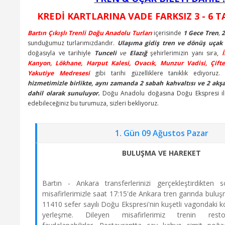
KREDİ KARTLARINA VADE FARKSIZ 3 - 6 T
+6 Kişi
Bartın Çıkışlı Trenli Doğu Anadolu Turları
içerisinde
1 Gece Tren
,
2
sunduğumuz turlarımızdandır.
Ulaşıma gidiş tren ve dönüş uçak b
13 Eylül 2026 - 16 Eylül 2026
doğasıyla ve tarihiyle
Tunceli
ve
Elazığ
şehirlerimizin yanı sıra,
İ
Yarım Pansiyon
Kanyon, Lökhane, Harput Kalesi, Ovacık, Munzur Vadisi, Çift
SINIRLI KONTENJAN
Yakutiye Medresesi
gibi tarihi güzelliklere tanıklık ediyoruz
16995 TL
hizmetimizle birlikte, aynı zamanda 2 sabah kahvaltısı ve 2 akş
dahil olarak sunuluyor.
Doğu Anadolu doğasına Doğu Ekspresi ile 
Satın Al
edebileceğiniz bu turumuza, sizleri bekliyoruz.
+5 Kişi
1. Gün 09 Ağustos Pazar
20 Eylül 2026 - 23 Eylül 2026
BULUŞMA VE HAREKET
Yarım Pansiyon
SINIRLI KONTENJAN
16995 TL
Bartın - Ankara transferlerinizi gerçekleştirdikten 
misafirlerimizle saat 17:15'de Ankara tren garında buluş
11410 sefer sayılı Doğu Ekspresi'nin kuşetli vagondaki 
Satın Al
yerleşme. Dileyen misafirlerimiz trenin rest
+7 Kişi