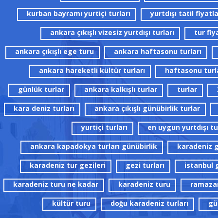
kurban bayramı yurtiçi turları
yurtdışı tatil fiyatla
ankara çıkışlı vizesiz yurtdışı turları
tur fiy
ankara çıkışlı ege turu
ankara haftasonu turları
ankara hareketli kültür turları
haftasonu turla
günlük turlar
ankara kalkışlı turlar
turlar
kara deniz turları
ankara çıkışlı günübirlik turlar
yurtiçi turları
en uygun yurtdışı tu
ankara kapadokya turları günübirlik
karadeniz ge
karadeniz tur gezileri
gezi turları
istanbul 
karadeniz turu ne kadar
karadeniz turu
ramazan
kültür turu
doğu karadeniz turları
gü