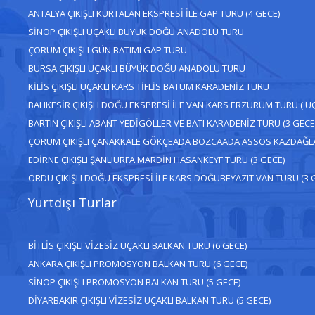
ANTALYA ÇIKIŞLI KURTALAN EKSPRESİ İLE GAP TURU (4 GECE)
SİNOP ÇIKIŞLI UÇAKLI BÜYÜK DOĞU ANADOLU TURU
ÇORUM ÇIKIŞLI GÜN BATIMI GAP TURU
BURSA ÇIKIŞLI UÇAKLI BÜYÜK DOĞU ANADOLU TURU
KİLİS ÇIKIŞLI UÇAKLI KARS TİFLİS BATUM KARADENİZ TURU
BALIKESİR ÇIKIŞLI DOĞU EKSPRESİ İLE VAN KARS ERZURUM TURU ( U
BARTIN ÇIKIŞLI ABANT YEDİGÖLLER VE BATI KARADENİZ TURU (3 GECE
ÇORUM ÇIKIŞLI ÇANAKKALE GÖKÇEADA BOZCAADA ASSOS KAZDAĞLA
EDİRNE ÇIKIŞLI ŞANLIURFA MARDİN HASANKEYF TURU (3 GECE)
ORDU ÇIKIŞLI DOĞU EKSPRESİ İLE KARS DOĞUBEYAZIT VAN TURU (3 
Yurtdışı Turlar
BİTLİS ÇIKIŞLI VİZESİZ UÇAKLI BALKAN TURU (6 GECE)
ANKARA ÇIKIŞLI PROMOSYON BALKAN TURU (6 GECE)
SİNOP ÇIKIŞLI PROMOSYON BALKAN TURU (5 GECE)
DİYARBAKIR ÇIKIŞLI VİZESİZ UÇAKLI BALKAN TURU (5 GECE)