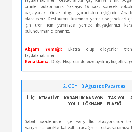
faydalanabilirler. Restaurantta çay kahve simit poğa
ürünler bulabilirsiniz. Yaklaşık 16 saat sürecek yolc
başlayacak. Güzel doğa görüntüleri eşliğinde Anado
27 Eylül 2026 - 30 Eylül 2026
alacaksınız. Restaurant kısmında yemek seçenekleri ç
Yarım Pansiyon
için tren için yanınızda yemek ihtiyaçlarınızı karş
SINIRLI KONTENJAN
bulundurmanızı öneririz.
16995 TL
Satın Al
Akşam Yemeği:
Ekstra olup dileyenler tren
faydalanabilirler
+7 Kişi
Konaklama:
Doğu Ekspresinde bize ayrılmış kuşetli vag
04 Ekim 2026 - 07 Ekim 2026
Yarım Pansiyon
2. Gün 10 Ağustos Pazartesi
SINIRLI KONTENJAN
16995 TL
İLİÇ - KEMALİYE – KARANLIK KANYON – TAŞ YOL –
YOLU –LÖKHANE - ELAZIĞ
Satın Al
+6 Kişi
Sabah saatlerinde İliç’e varış. İliç istasyonunda tre
Varışımızla birlikte kahvaltı alacağımız restaurantımıza